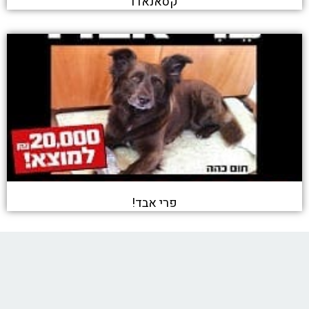
קסאנאדו
פרי אבד!