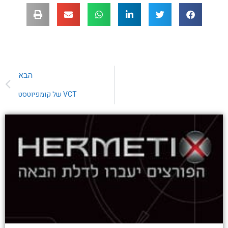
הבא
VCT של קומפיוטסט