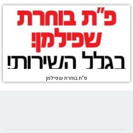
פ"ת בוחרת שפילמן