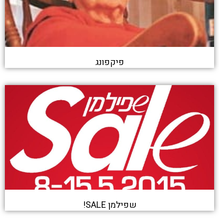
פיקפונג
שפילמן SALE!